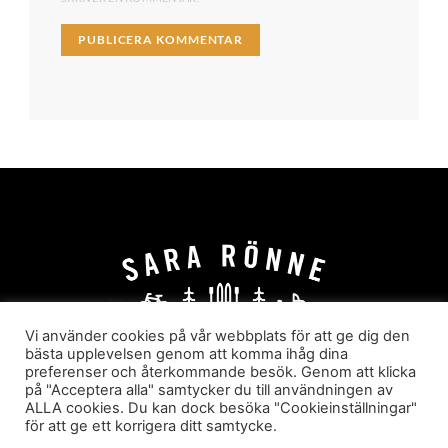
Vi använder cookies på vår webbplats för att ge dig den
bästa upplevelsen genom att komma ihåg dina
preferenser och återkommande besök. Genom att klicka
HEM
OM MIG
JOBBA MED MIG
på "Acceptera alla" samtycker du till användningen av
HYR I JÄRVSÖ!
KATEGORIER
ALLA cookies. Du kan dock besöka "Cookieinställningar"
för att ge ett korrigera ditt samtycke.
Sara Rönne. En blogg om frihet, upplevelser och