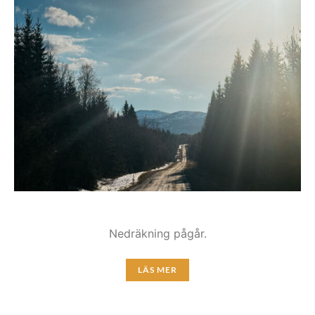
Nedräkning pågår.
LÄS MER