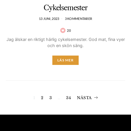
Cykelsemester
13 JUNI, 2023
3 KOMMENTARER
20
Jag älskar en riktigt härlig cykelsemester. God mat, fina vyer
och en skön säng.
LÄS MER
Inläggsnavigerin
1
2
3
…
34
NÄSTA