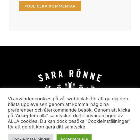
Vi använder cookies på vår webbplats för att ge dig den
bästa upplevelsen genom att komma ihåg dina
preferenser och återkommande besök. Genom att klicka
HEM
OM MIG
JOBBA MED MIG
på "Acceptera alla" samtycker du till användningen av
HYR I JÄRVSÖ!
KATEGORIER
ALLA cookies. Du kan dock besöka "Cookieinställningar"
för att ge ett korrigera ditt samtycke.
Sara Rönne. En blogg om frihet, upplevelser och
äventyr
Cookie inställningar
Acceptera alla