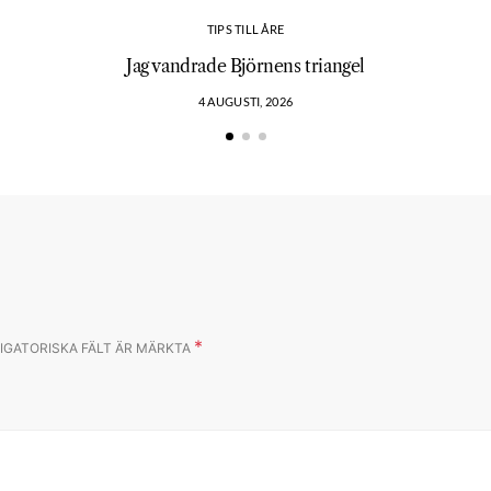
TIPS TILL ÅRE
?
Jag vandrade Björnens triangel
4 AUGUSTI, 2026
*
IGATORISKA FÄLT ÄR MÄRKTA