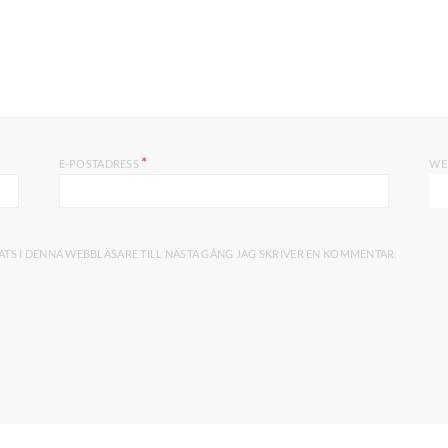
*
E-POSTADRESS
WE
TS I DENNA WEBBLÄSARE TILL NÄSTA GÅNG JAG SKRIVER EN KOMMENTAR.