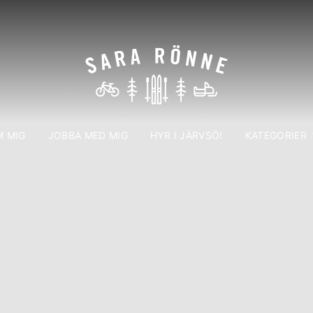
 MIG
JOBBA MED MIG
HYR I JÄRVSÖ!
KATEGORIER