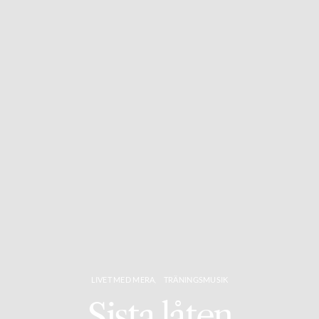
LIVET MED MERA
TRÄNINGSMUSIK
Sista låten