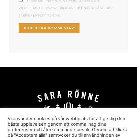
SPARA MITT NAMN, MIN E-POSTADRESS OCH
WEBBPLATS I DENNA WEBBLÄSARE TILL NÄSTA GÅNG JAG
SKRIVER EN KOMMENTAR.
Vi använder cookies på vår webbplats för att ge dig den
bästa upplevelsen genom att komma ihåg dina
preferenser och återkommande besök. Genom att klicka
HEM
OM MIG
JOBBA MED MIG
på "Acceptera alla" samtycker du till användningen av