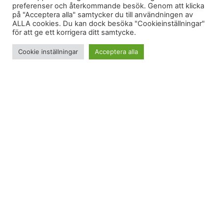
preferenser och återkommande besök. Genom att klicka
på "Acceptera alla" samtycker du till användningen av
ALLA cookies. Du kan dock besöka "Cookieinställningar"
för att ge ett korrigera ditt samtycke.
Cookie inställningar
Acceptera alla
I helgen drabbades jag av bakfrossa efter att först
ha gått runt med en
kettlebell på fjället
. En bild på
kolasnittar rullade förbi i mitt instaflöde och jag
blev sugen.
Några dagar innan hade jag sett på TV när man
använt muscovadosocker i kolasnittarna för en
mustigare och mörkare smak och det var just de
kolakakorna som jag såg på instagram.