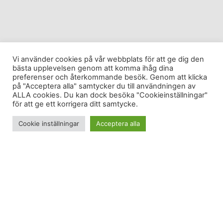
Vi använder cookies på vår webbplats för att ge dig den
bästa upplevelsen genom att komma ihåg dina
preferenser och återkommande besök. Genom att klicka
på "Acceptera alla" samtycker du till användningen av
ALLA cookies. Du kan dock besöka "Cookieinställningar"
för att ge ett korrigera ditt samtycke.
Cookie inställningar
Acceptera alla
Ibland förstår man inte varför man gör de val man
gör förrän man på riktigt förstår hur det påverkar
oss. Det är enkelt att vara sugen på snabbmat till
exempel. Mycket av maten som vi blir sugna på är