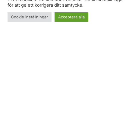
för att ge ett korrigera ditt samtycke.
Cookie inställningar
Acceptera alla
Dekadensen håller ett fast grepp om min lägenhet i
Halmstad. Den har bosatt sig i köket. Bland bunkar
och skålar. Bland smörkräm och mandelbottnar.
Den har resulterat i ett gäng biskvier just nu ligger
och gottar sig i kylskåpet. Faktum är att några av
dem just nu ligger i en snygg porslinsskål på
Indiska som jag fyndade för 29 spänn, inknutna
med en sommargul sidenrosett. Jag ska på
“inredningsparty” ikväll och tänkte ge värdparet
lite semesterfika.