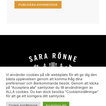
Vi använder cookies på vår webbplats för att ge dig den
bästa upplevelsen genom att komma ihåg dina
preferenser och återkommande besök. Genom att klicka
HEM
OM MIG
JOBBA MED MIG
på "Acceptera alla" samtycker du till användningen av
HYR I JÄRVSÖ!
KATEGORIER
ALLA cookies. Du kan dock besöka "Cookieinställningar"
för att ge ett korrigera ditt samtycke.
Sara Rönne. En blogg om frihet, upplevelser och
äventyr
Cookie inställningar
Acceptera alla