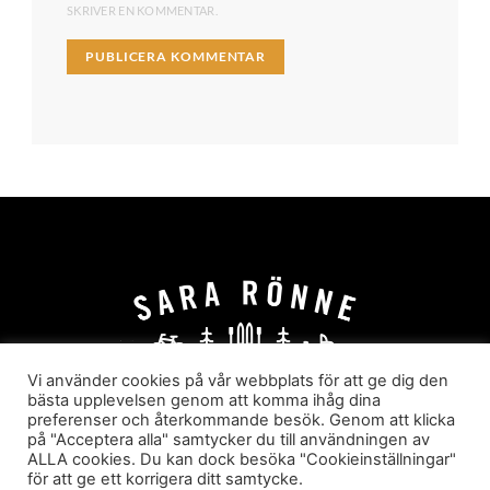
SKRIVER EN KOMMENTAR.
Vi använder cookies på vår webbplats för att ge dig den
bästa upplevelsen genom att komma ihåg dina
preferenser och återkommande besök. Genom att klicka
HEM
OM MIG
JOBBA MED MIG
på "Acceptera alla" samtycker du till användningen av
HYR I JÄRVSÖ!
KATEGORIER
ALLA cookies. Du kan dock besöka "Cookieinställningar"
för att ge ett korrigera ditt samtycke.