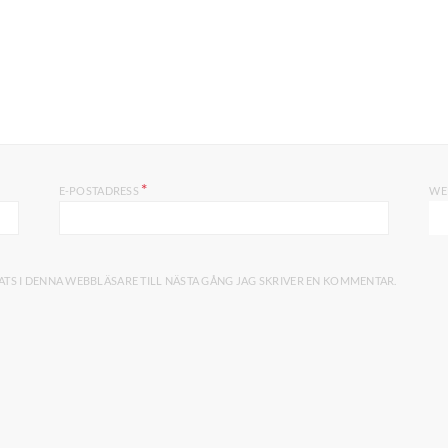
*
E-POSTADRESS
WE
TS I DENNA WEBBLÄSARE TILL NÄSTA GÅNG JAG SKRIVER EN KOMMENTAR.