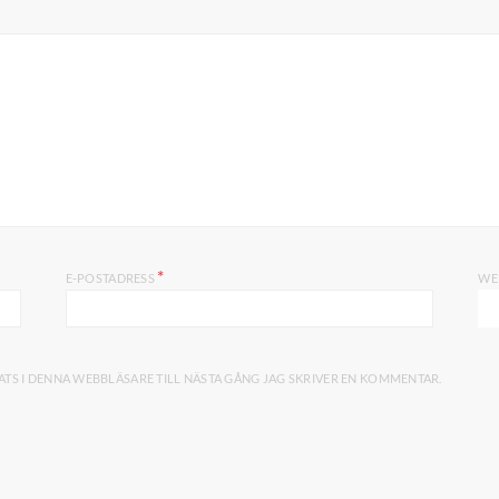
*
E-POSTADRESS
WE
TS I DENNA WEBBLÄSARE TILL NÄSTA GÅNG JAG SKRIVER EN KOMMENTAR.