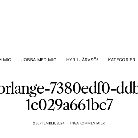
 MIG
JOBBA MED MIG
HYR I JÄRVSÖ!
KATEGORIER
Borlange-7380edf0-ddb
1c029a661bc7
2 SEPTEMBER, 2024
INGA KOMMENTATER