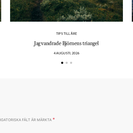
TIPS TILL ÅRE
?
Jag vandrade Björnens triangel
4 AUGUSTI, 2026
*
IGATORISKA FÄLT ÄR MÄRKTA