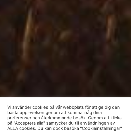
Vi använder cookies på vår webbplats för att ge dig den
bästa upplevelsen genom att komma ihåg dina
preferenser och återkommande besök. Genom att klicka
på "Acceptera alla" samtycker du till användningen av
ALLA cookies. Du kan dock besöka "Cookieinställningar"