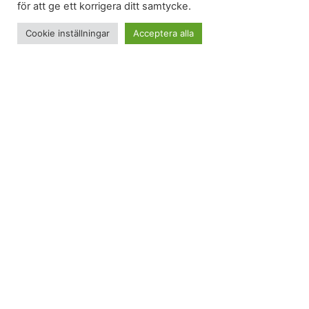
för att ge ett korrigera ditt samtycke.
Cookie inställningar
Acceptera alla
Självledarskap har blivit lite av ett favoritämne. Inte
för att jag själv alltid gör vad jag behöver. Men en
av mina stora insikter är att jag ofta vet exakt när
jag inte gör vad jag behöver. Självledarskap
handlar om det också, för det är mycket skönare
att veta varför jag inte mår topp – än att inte
förstå varför jag inte mår topp.
På
Hej Engagemang
hittade jag en enkel övning
som är jättebra för att öva sig på att lyssna inåt.
Att lyssna inåt är inte svårare än att fundera lite på