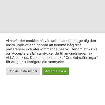
Vi använder cookies på vår webbplats för att ge dig den
bästa upplevelsen genom att komma ihåg dina
preferenser och återkommande besök. Genom att klicka
på "Acceptera alla" samtycker du till användningen av
ALLA cookies. Du kan dock besöka "Cookieinställningar"
för att ge ett korrigera ditt samtycke.
Cookie inställningar
Acceptera alla
Jag tillbringade gårdagskvällen hemma med såväl
fysisk som mental återhämtning. Hela kroppen