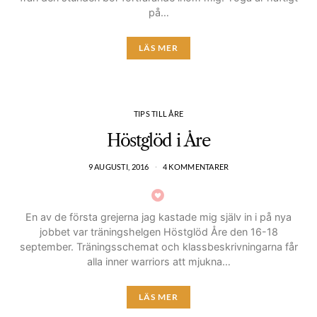
på…
LÄS MER
TIPS TILL ÅRE
Höstglöd i Åre
9 AUGUSTI, 2016
4 KOMMENTARER
En av de första grejerna jag kastade mig själv in i på nya
jobbet var träningshelgen Höstglöd Åre den 16-18
september. Träningsschemat och klassbeskrivningarna får
alla inner warriors att mjukna…
LÄS MER