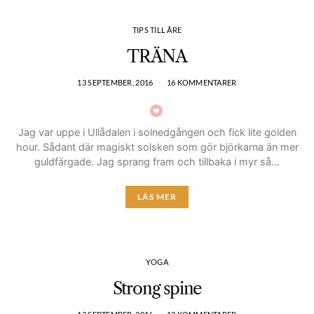
TIPS TILL ÅRE
TRÄNA
13 SEPTEMBER, 2016
16 KOMMENTARER
Jag var uppe i Ullådalen i solnedgången och fick lite golden
hour. Sådant där magiskt solsken som gör björkarna än mer
guldfärgade. Jag sprang fram och tillbaka i myr så…
LÄS MER
YOGA
Strong spine