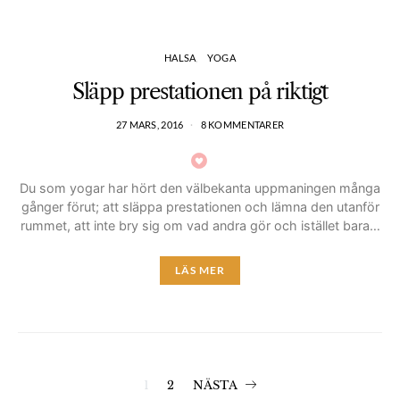
HALSA
YOGA
Släpp prestationen på riktigt
27 MARS, 2016
8 KOMMENTARER
Du som yogar har hört den välbekanta uppmaningen många
gånger förut; att släppa prestationen och lämna den utanför
rummet, att inte bry sig om vad andra gör och istället bara…
LÄS MER
Inläggsnavigerin
1
2
NÄSTA