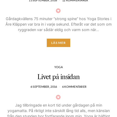
13 SEPTEMBER, 2016
12 KOMMENTARER
Gårdagkvällens 75 minuter “strong spine” hos Yoga Stories i
Åre Kläppen var bra in i varje sekund. Efteråt var det som om
ryggraden var sådär eldig och varm som när…
LÄS MER
YOGA
Livet på insidan
6 SEPTEMBER, 2016
6 KOMMENTARER
Jag tillbringade en kort tid under gårdagen på min
yogamatta. På riktigt inte särskilt lång tid alls, men känslan
från den stunden bor fortfarande inom mig. Yoga är häftigt