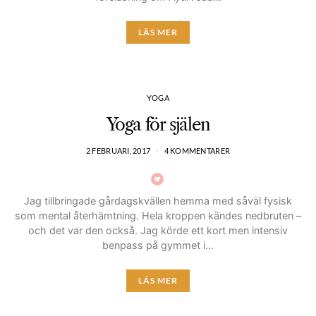
LÄS MER
YOGA
Yoga för själen
2 FEBRUARI, 2017
4 KOMMENTARER
Jag tillbringade gårdagskvällen hemma med såväl fysisk
som mental återhämtning. Hela kroppen kändes nedbruten –
och det var den också. Jag körde ett kort men intensiv
benpass på gymmet i…
LÄS MER