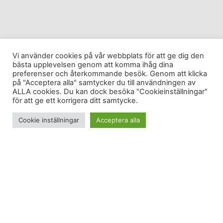
Vi använder cookies på vår webbplats för att ge dig den
bästa upplevelsen genom att komma ihåg dina
preferenser och återkommande besök. Genom att klicka
på "Acceptera alla" samtycker du till användningen av
ALLA cookies. Du kan dock besöka "Cookieinställningar"
för att ge ett korrigera ditt samtycke.
Cookie inställningar
Acceptera alla
Jag har en stor lila matta i mitt vardagsrum. Den är
mjuk och skön och på den kan man göra en hel del
saker. Som att ligga länge i olika yinyogapositioner
– eller som att göra små, små rörelser som kan