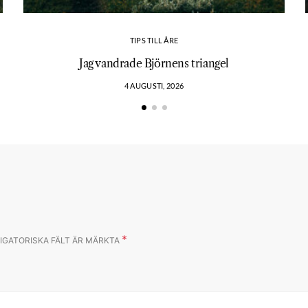
TIPS TILL ÅRE
?
Jag vandrade Björnens triangel
4 AUGUSTI, 2026
*
IGATORISKA FÄLT ÄR MÄRKTA