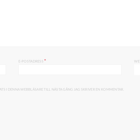
*
E-POSTADRESS
WE
TS I DENNA WEBBLÄSARE TILL NÄSTA GÅNG JAG SKRIVER EN KOMMENTAR.