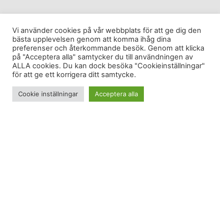
Vi använder cookies på vår webbplats för att ge dig den
bästa upplevelsen genom att komma ihåg dina
preferenser och återkommande besök. Genom att klicka
på "Acceptera alla" samtycker du till användningen av
ALLA cookies. Du kan dock besöka "Cookieinställningar"
för att ge ett korrigera ditt samtycke.
Cookie inställningar
Acceptera alla
Vintern är långt borta, men jag har besökt
skidbacken ändå.
Backträning
Vi angjorde Halmstad sent inatt. Efter lite