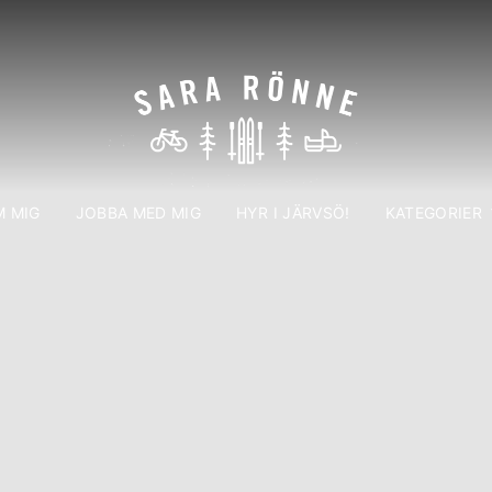
 MIG
JOBBA MED MIG
HYR I JÄRVSÖ!
KATEGORIER