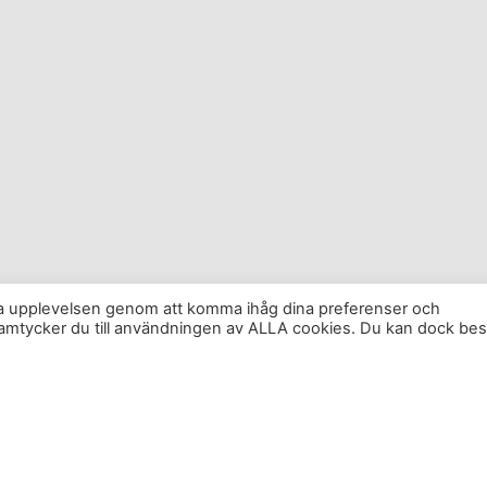
sta upplevelsen genom att komma ihåg dina preferenser och
amtycker du till användningen av ALLA cookies. Du kan dock be
 på andra ställen än SATS. Faktiskt!