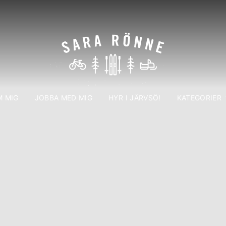
 MIG
JOBBA MED MIG
HYR I JÄRVSÖ!
KATEGORIER