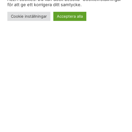
för att ge ett korrigera ditt samtycke.
Cookie inställningar
Acceptera alla
Det är underbart när man äter något som riktigt
smälter i munnen. Och då menar jag inte choklad…
Favoritmellanmål
Jag är en sucker för keso, jordgubbar och Valio
sommarbär. Jag brukar inte nödvändigtvis blanda
dessa livsmedel, men idag gjorde jag det och oj oj