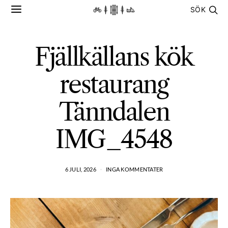
SÖK
Fjällkällans kök
restaurang
Tänndalen
IMG_4548
6 JULI, 2026
INGA KOMMENTATER