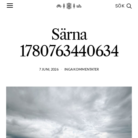
SÖK
Särna
1780763440634
7 JUNI, 2026
INGA KOMMENTATER