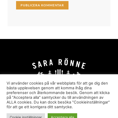
Vi använder cookies på vår webbplats för att ge dig den
bästa upplevelsen genom att komma ihåg dina
preferenser och återkommande besök. Genom att klicka
HEM
OM MIG
JOBBA MED MIG
på "Acceptera alla" samtycker du till användningen av
HYR I JÄRVSÖ!
KATEGORIER
ALLA cookies. Du kan dock besöka "Cookieinställningar"
för att ge ett korrigera ditt samtycke.
Sara Rönne. En blogg om frihet, upplevelser och
äventyr
Cookie inställningar
Acceptera alla