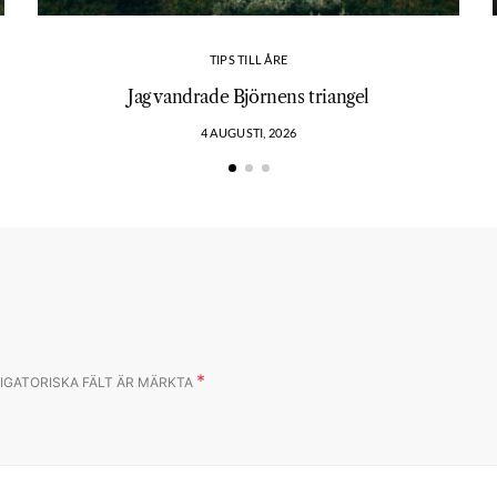
TIPS TILL ÅRE
?
Jag vandrade Björnens triangel
4 AUGUSTI, 2026
*
IGATORISKA FÄLT ÄR MÄRKTA