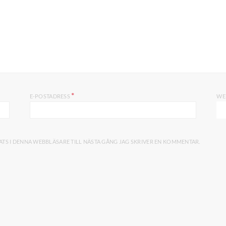
*
E-POSTADRESS
WE
TS I DENNA WEBBLÄSARE TILL NÄSTA GÅNG JAG SKRIVER EN KOMMENTAR.