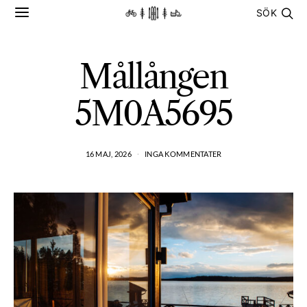
SÖK
Mållången
5M0A5695
16 MAJ, 2026
INGA KOMMENTATER