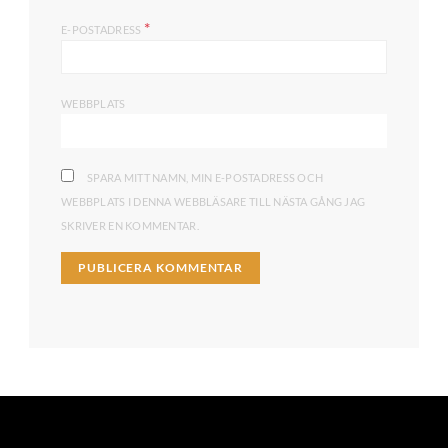
*
E-POSTADRESS
WEBBPLATS
SPARA MITT NAMN, MIN E-POSTADRESS OCH
WEBBPLATS I DENNA WEBBLÄSARE TILL NÄSTA GÅNG JAG
SKRIVER EN KOMMENTAR.