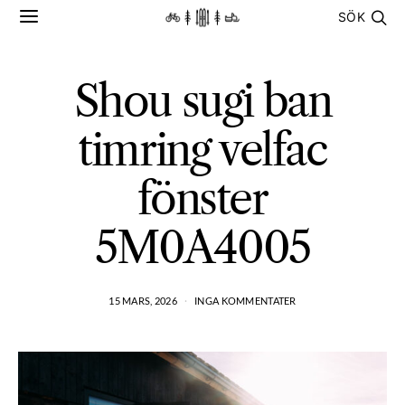
SÖK
Shou sugi ban
timring velfac
fönster
5M0A4005
15 MARS, 2026
INGA KOMMENTATER