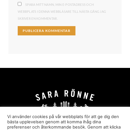
SPARA MITT NAMN, MIN E-POSTADRESS OCH
WEBBPLATS I DENNA WEBBLÄSARE TILL NÄSTA GÅNG JAG
SKRIVER EN KOMMENTAR.
Vi använder cookies på vår webbplats för att ge dig den
bästa upplevelsen genom att komma ihåg dina
preferenser och återkommande besök. Genom att klicka
HEM
OM MIG
JOBBA MED MIG