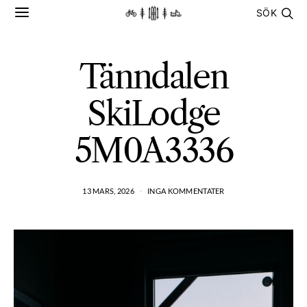
SÖK
Tänndalen
SkiLodge
5M0A3336
13 MARS, 2026
INGA KOMMENTATER