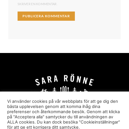
SKRIVER EN KOMMENTAR.
Vi använder cookies på vår webbplats för att ge dig den
bästa upplevelsen genom att komma ihåg dina
preferenser och återkommande besök. Genom att klicka
HEM
OM MIG
JOBBA MED MIG
på "Acceptera alla" samtycker du till användningen av
HYR I JÄRVSÖ!
KATEGORIER
ALLA cookies. Du kan dock besöka "Cookieinställningar"
för att ge ett korrigera ditt samtycke.