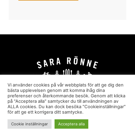
Vi använder cookies på vår webbplats för att ge dig den
bästa upplevelsen genom att komma ihåg dina
preferenser och återkommande besök. Genom att klicka
HEM
OM MIG
JOBBA MED MIG
på "Acceptera alla" samtycker du till användningen av
HYR I JÄRVSÖ!
KATEGORIER
ALLA cookies. Du kan dock besöka "Cookieinställningar"
för att ge ett korrigera ditt samtycke.
Sara Rönne. En blogg om frihet, upplevelser och
äventyr
Cookie inställningar
Acceptera alla