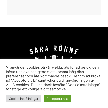
Vi använder cookies på vår webbplats för att ge dig den
bästa upplevelsen genom att komma ihåg dina
preferenser och återkommande besök. Genom att klicka
HEM
OM MIG
JOBBA MED MIG
på "Acceptera alla" samtycker du till användningen av
HYR I JÄRVSÖ!
KATEGORIER
ALLA cookies. Du kan dock besöka "Cookieinställningar"
för att ge ett korrigera ditt samtycke.
Sara Rönne. En blogg om frihet, upplevelser och
äventyr
Cookie inställningar
Acceptera alla