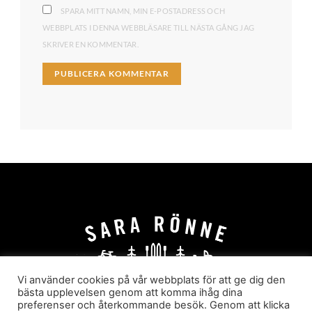
SPARA MITT NAMN, MIN E-POSTADRESS OCH
WEBBPLATS I DENNA WEBBLÄSARE TILL NÄSTA GÅNG JAG
SKRIVER EN KOMMENTAR.
Vi använder cookies på vår webbplats för att ge dig den
bästa upplevelsen genom att komma ihåg dina
preferenser och återkommande besök. Genom att klicka
HEM
OM MIG
JOBBA MED MIG