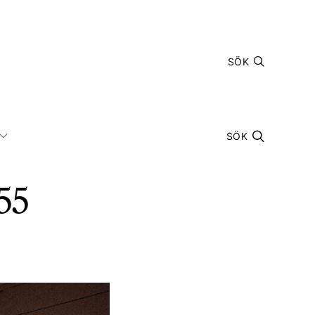
SÖK
SÖK
55