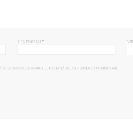
*
E-POSTADRESS
WE
TS I DENNA WEBBLÄSARE TILL NÄSTA GÅNG JAG SKRIVER EN KOMMENTAR.