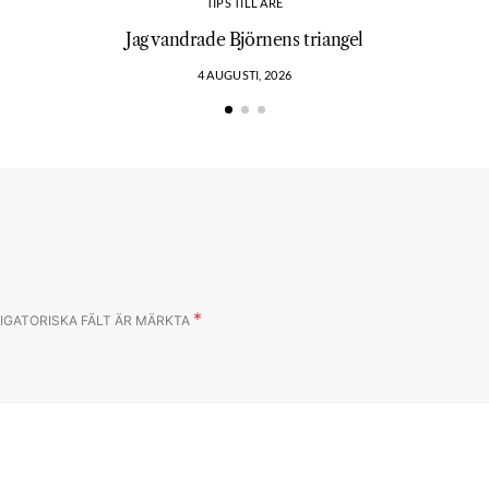
TIPS TILL ÅRE
?
Jag vandrade Björnens triangel
4 AUGUSTI, 2026
*
IGATORISKA FÄLT ÄR MÄRKTA