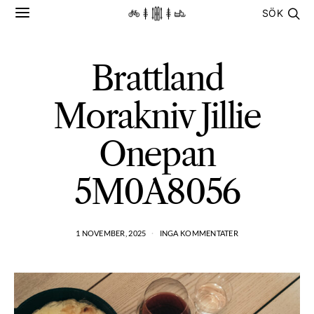
SÖK
Brattland
Morakniv Jillie
Onepan
5M0A8056
1 NOVEMBER, 2025
INGA KOMMENTATER