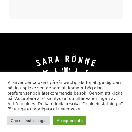
Vi använder cookies på vår webbplats för att ge dig den
bästa upplevelsen genom att komma ihåg dina
preferenser och återkommande besök. Genom att klicka
HEM
OM MIG
JOBBA MED MIG
på "Acceptera alla" samtycker du till användningen av
HYR I JÄRVSÖ!
KATEGORIER
ALLA cookies. Du kan dock besöka "Cookieinställningar"
för att ge ett korrigera ditt samtycke.
Sara Rönne. En blogg om frihet, upplevelser och
äventyr
Cookie inställningar
Acceptera alla