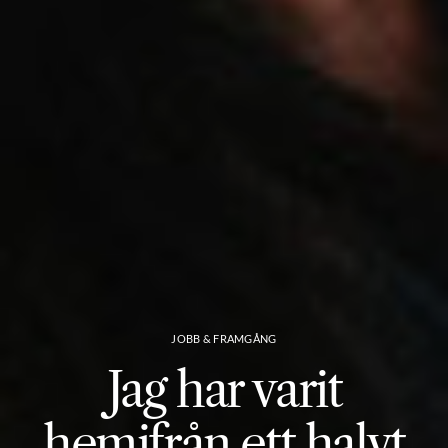
JOBB & FRAMGÅNG
Jag har varit
hemifrån ett halvt