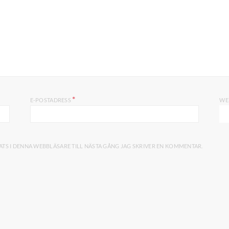
*
E-POSTADRESS
WE
TS I DENNA WEBBLÄSARE TILL NÄSTA GÅNG JAG SKRIVER EN KOMMENTAR.