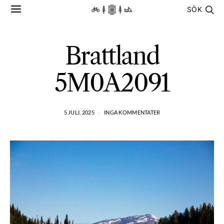
SÖK
Brattland
5M0A2091
5 JULI, 2025
INGA KOMMENTATER