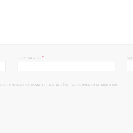
*
E-POSTADRESS
WE
TS I DENNA WEBBLÄSARE TILL NÄSTA GÅNG JAG SKRIVER EN KOMMENTAR.