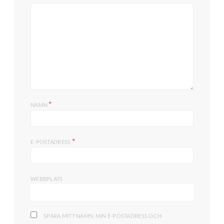
*
NAMN
*
E-POSTADRESS
WEBBPLATS
SPARA MITT NAMN, MIN E-POSTADRESS OCH