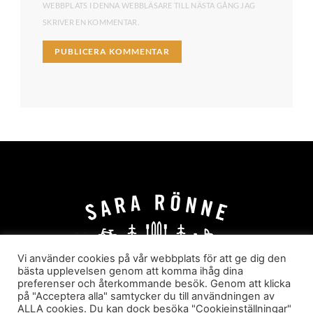
WEBBPLATS I DENNA WEBBLÄSARE TILL NÄSTA GÅNG JAG
SKRIVER EN KOMMENTAR.
Vi använder cookies på vår webbplats för att ge dig den
bästa upplevelsen genom att komma ihåg dina
preferenser och återkommande besök. Genom att klicka
HEM
OM MIG
JOBBA MED MIG
på "Acceptera alla" samtycker du till användningen av
HYR I JÄRVSÖ!
KATEGORIER
ALLA cookies. Du kan dock besöka "Cookieinställningar"