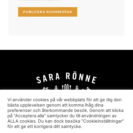
Vi använder cookies på vår webbplats för att ge dig den
bästa upplevelsen genom att komma ihåg dina
preferenser och återkommande besök. Genom att klicka
HEM
OM MIG
JOBBA MED MIG
på "Acceptera alla" samtycker du till användningen av
HYR I JÄRVSÖ!
KATEGORIER
ALLA cookies. Du kan dock besöka "Cookieinställningar"
för att ge ett korrigera ditt samtycke.
Sara Rönne. En blogg om frihet, upplevelser och