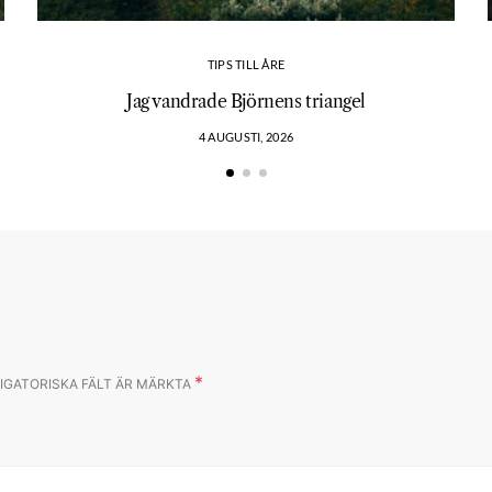
TIPS TILL ÅRE
?
Jag vandrade Björnens triangel
4 AUGUSTI, 2026
*
IGATORISKA FÄLT ÄR MÄRKTA