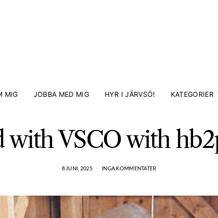
 MIG
JOBBA MED MIG
HYR I JÄRVSÖ!
KATEGORIER
d with VSCO with hb2p
8 JUNI, 2025
INGA KOMMENTATER