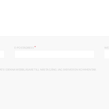
*
E-POSTADRESS
WE
TS I DENNA WEBBLÄSARE TILL NÄSTA GÅNG JAG SKRIVER EN KOMMENTAR.