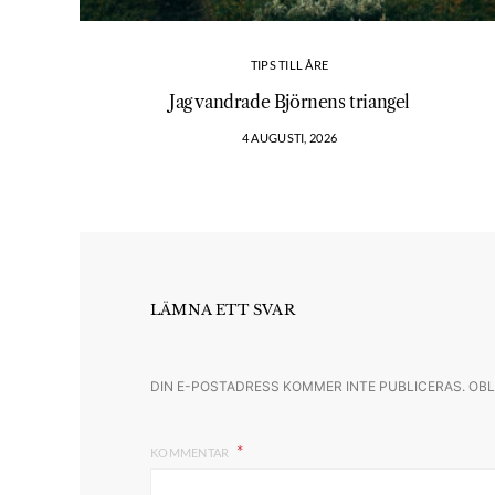
TIPS TILL ÅRE
Jag vandrade Björnens triangel
4 AUGUSTI, 2026
LÄMNA ETT SVAR
DIN E-POSTADRESS KOMMER INTE PUBLICERAS.
OBL
KOMMENTAR