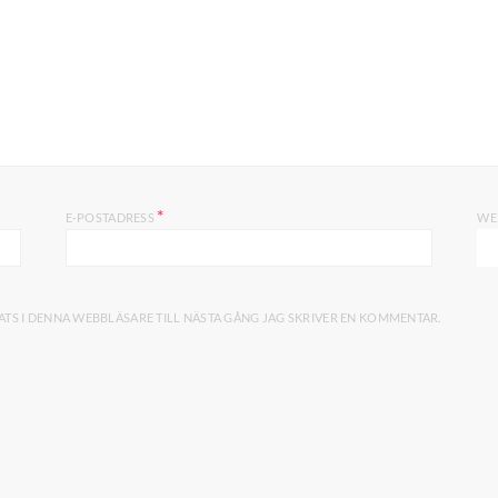
*
E-POSTADRESS
WE
TS I DENNA WEBBLÄSARE TILL NÄSTA GÅNG JAG SKRIVER EN KOMMENTAR.