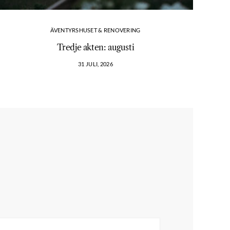
ÄVENTYRSHUSET & RENOVERING
Tredje akten: augusti
Vi
31 JULI, 2026