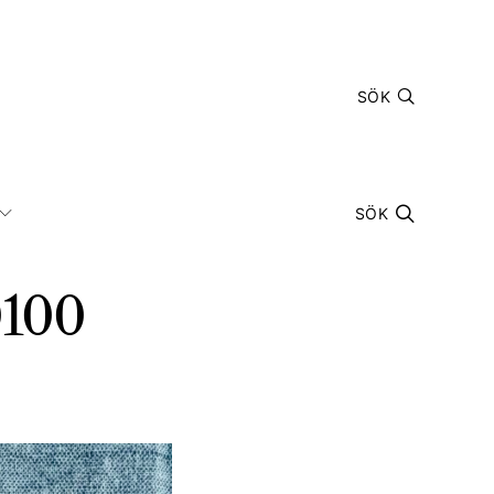
SÖK
SÖK
0100