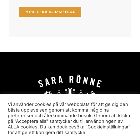
Vi använder cookies på vår webbplats för att ge dig den
bästa upplevelsen genom att komma ihåg dina
preferenser och återkommande besök. Genom att klicka
HEM
OM MIG
JOBBA MED MIG
på "Acceptera alla" samtycker du till användningen av
HYR I JÄRVSÖ!
KATEGORIER
ALLA cookies. Du kan dock besöka "Cookieinställningar"
för att ge ett korrigera ditt samtycke.
Sara Rönne. En blogg om frihet, upplevelser och