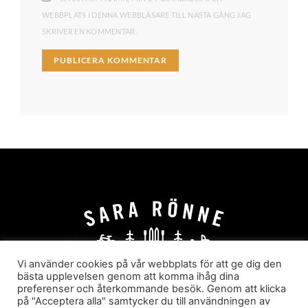
WEBBPLATS I DENNA WEBBLÄSARE TILL NÄSTA GÅNG JAG
SKRIVER EN KOMMENTAR.
Vi använder cookies på vår webbplats för att ge dig den
bästa upplevelsen genom att komma ihåg dina
preferenser och återkommande besök. Genom att klicka
HEM
OM MIG
JOBBA MED MIG
på "Acceptera alla" samtycker du till användningen av