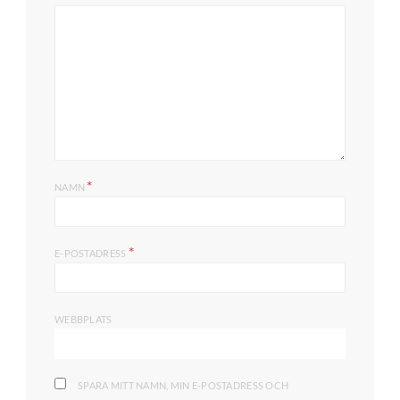
*
NAMN
*
E-POSTADRESS
WEBBPLATS
SPARA MITT NAMN, MIN E-POSTADRESS OCH