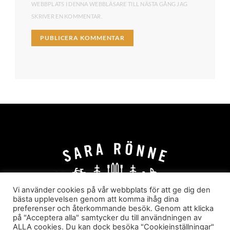
WEBBPLATS I DENNA WEBBLÄSARE TILL NÄSTA GÅNG JAG
SKRIVER EN KOMMENTAR.
Vi använder cookies på vår webbplats för att ge dig den
bästa upplevelsen genom att komma ihåg dina
preferenser och återkommande besök. Genom att klicka
HEM
OM MIG
JOBBA MED MIG
på "Acceptera alla" samtycker du till användningen av
HYR I JÄRVSÖ!
KATEGORIER
ALLA cookies. Du kan dock besöka "Cookieinställningar"