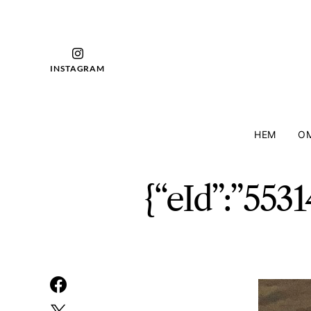
INSTAGRAM
HEM
OM
{“eId”:”553