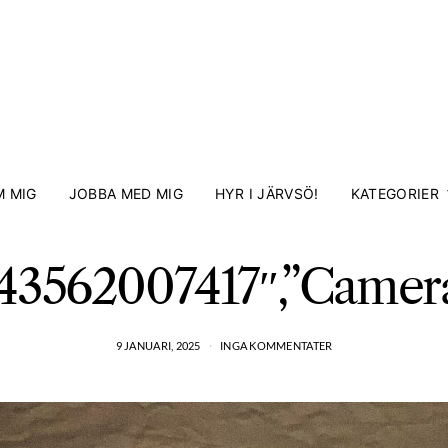
 MIG
JOBBA MED MIG
HYR I JÄRVSÖ!
KATEGORIER
143562007417″,”Camera
9 JANUARI, 2025
INGA KOMMENTATER