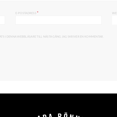
*
E-POSTADRESS
WE
TS I DENNA WEBBLÄSARE TILL NÄSTA GÅNG JAG SKRIVER EN KOMMENTAR.