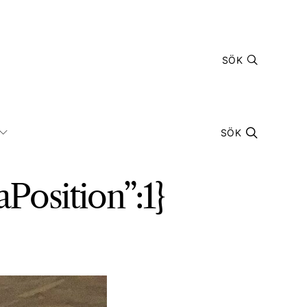
SÖK
SÖK
Position”:1}