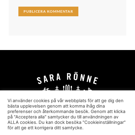
Vi använder cookies på vår webbplats för att ge dig den
bästa upplevelsen genom att komma ihåg dina
preferenser och återkommande besök. Genom att klicka
HEM
OM MIG
JOBBA MED MIG
på "Acceptera alla" samtycker du till användningen av
HYR I JÄRVSÖ!
KATEGORIER
ALLA cookies. Du kan dock besöka "Cookieinställningar"
för att ge ett korrigera ditt samtycke.
Sara Rönne. En blogg om frihet, upplevelser och