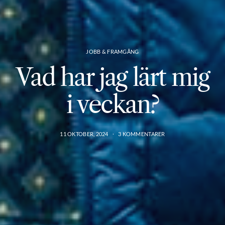
JOBB & FRAMGÅNG
Vad har jag lärt mig
i veckan?
11 OKTOBER, 2024
3 KOMMENTARER