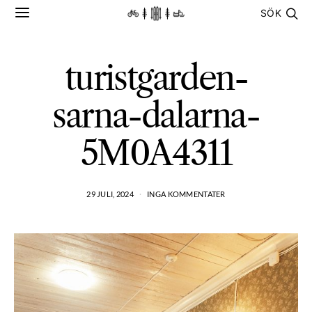
SÖK
turistgarden-
sarna-dalarna-
5M0A4311
29 JULI, 2024
INGA KOMMENTATER